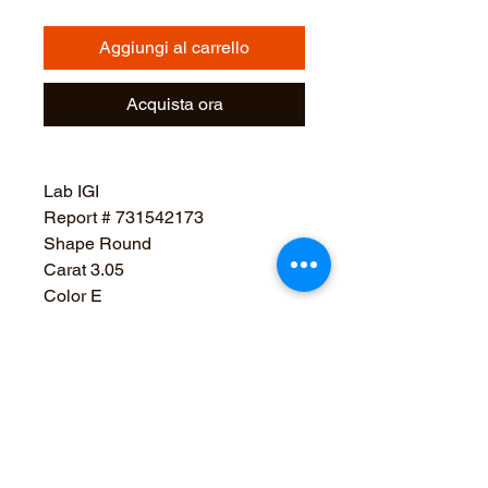
Aggiungi al carrello
Acquista ora
Lab IGI
Report # 731542173
Shape Round
Carat 3.05
Color E
Clarity VVS2
Cut Ideal
Polish Excellent
Sym Excellent
Depth 60.9%
Table 58%
Girdle Medium To Slightly Thick