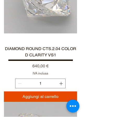
NEW ARRIVAL
DIAMOND ROUND CTS.2.04 COLOR
D CLARITY VS1
Prezzo
640,00 €
IVA inclusa
Aggiungi al carrello