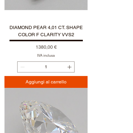
NEW ARRIVAL
DIAMOND PEAR 4,01 CT. SHAPE
COLOR F CLARITY VVS2
Prezzo
1380,00 €
IVA inclusa
Aggiungi al carrello